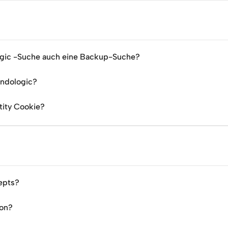
ogic -Suche auch eine Backup-Suche?
indologic?
tity Cookie?
epts?
ion?